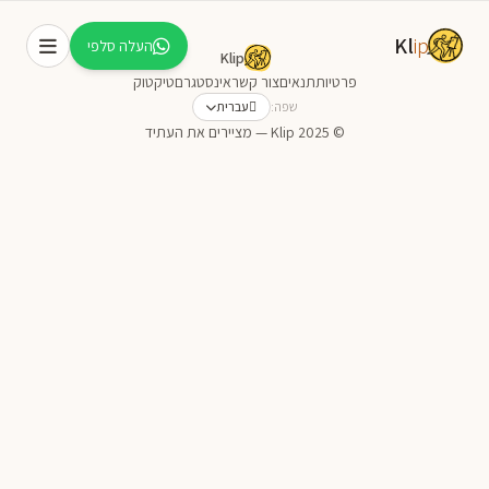
Kl
ip
העלה סלפי
Klip
פרטיות
תנאים
צור קשר
אינסטגרם
טיקטוק
שפה:
עברית
© 2025 Klip — מציירים את העתיד
עברית
English