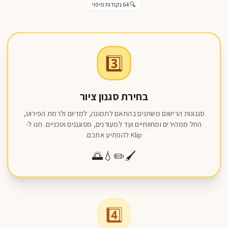
🔍 64 נקודות מיפוי
3️⃣
בחירת סגנון ציור
סגנונות הרישום משתנים בהתאם לתמונה, למדיום ולרמת הפירוט,
החל ממהירים ומחוותיים ועד למעודנים, מסוגננים וטכניים. תנו ל-
Klip להפתיע אתכם.
🌅
💧
✏️
🖌️
4️⃣